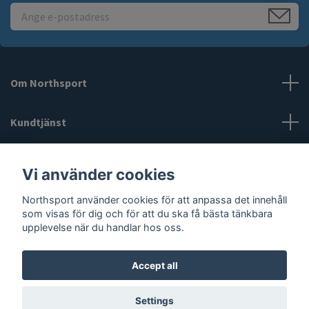
Om Northsport
Kundtjänst
Läs mer
Vi använder cookies
Social Media
Northsport använder cookies för att anpassa det innehåll
som visas för dig och för att du ska få bästa tänkbara
upplevelse när du handlar hos oss.
Accept all
© 2026 Northsport
Settings