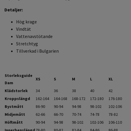
Detaljer:
Hög krage
Vindtät
Vattenavstötande
Stretchtyg
Tillverkad i Bulgarien
Storleksguide
XS
S
M
L
XL
Dam
Klädstorlek
34
36
38
40
42
Kroppslängd
162-164
164-168
168-172
172-180
176-180
Bystmått
86-90
90-94
94-98
98-102
102-106
Midjemått
62-66
66-70
70-74
74-78
78-82
Höftmått
90-94
94-98
98-102
102-106
106-110
Innerbenslängd
78-80
80-82
82-84
84-86
86-88