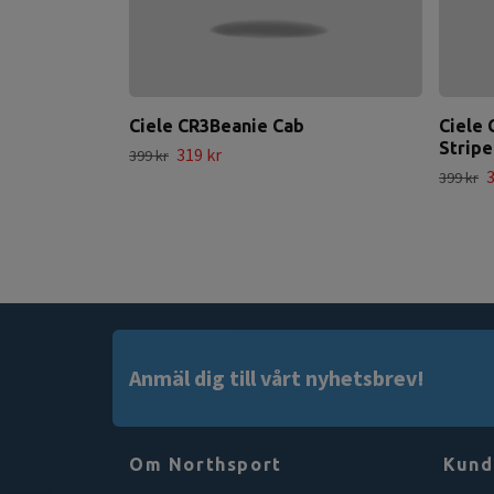
Ciele CR3Beanie Cab
Ciele 
Stripe
319 kr
399 kr
3
399 kr
Anmäl dig till vårt nyhetsbrev!
Om Northsport
Kund