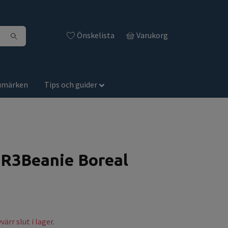
Önskelista
Varukorg
umärken
Tips och guider
CR3Beanie Boreal
ärr slut i lager.