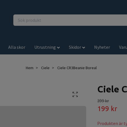
Alla skor
Utrustning
Skidor
Nyheter
Var
Hem
Ciele
Ciele CR3Beanie Boreal
Ciele 
399 kr
199 kr
Produkten är tyv