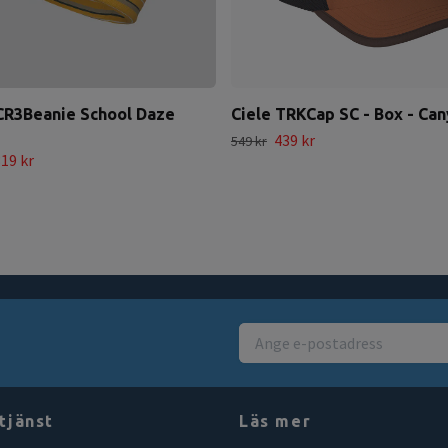
CR3Beanie School Daze
Ciele TRKCap SC - Box - Ca
439 kr
549 kr
19 kr
tjänst
Läs mer