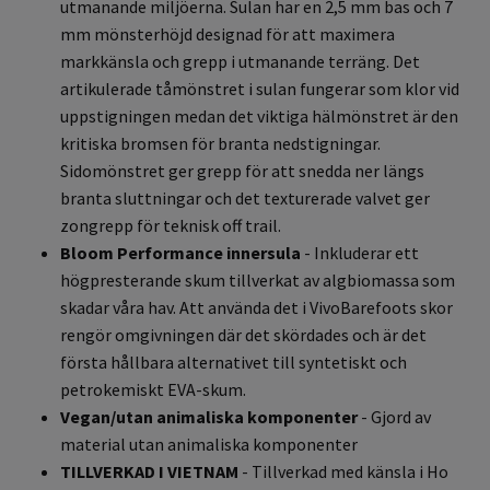
utmanande miljöerna. Sulan har en 2,5 mm bas och 7
mm mönsterhöjd designad för att maximera
markkänsla och grepp i utmanande terräng. Det
artikulerade tåmönstret i sulan fungerar som klor vid
uppstigningen medan det viktiga hälmönstret är den
kritiska bromsen för branta nedstigningar.
Sidomönstret ger grepp för att snedda ner längs
branta sluttningar och det texturerade valvet ger
zongrepp för teknisk off trail.
Bloom Performance innersula
- Inkluderar ett
högpresterande skum tillverkat av algbiomassa som
skadar våra hav. Att använda det i VivoBarefoots skor
rengör omgivningen där det skördades och är det
första hållbara alternativet till syntetiskt och
petrokemiskt EVA-skum.
Vegan/utan animaliska komponenter
- Gjord av
material utan animaliska komponenter
TILLVERKAD I VIETNAM
- Tillverkad med känsla i Ho