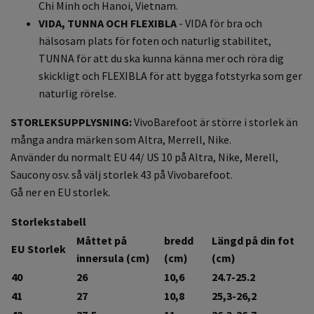
Chi Minh och Hanoi, Vietnam.
VIDA, TUNNA OCH FLEXIBLA
- VIDA för bra och
hälsosam plats för foten och naturlig stabilitet,
TUNNA för att du ska kunna känna mer och röra dig
skickligt och FLEXIBLA för att bygga fotstyrka som ger
naturlig rörelse.
STORLEKSUPPLYSNING:
VivoBarefoot är större i storlek än
många andra märken som Altra, Merrell, Nike.
Använder du normalt EU 44/ US 10 på Altra, Nike, Merell,
Saucony osv. så välj storlek 43 på Vivobarefoot.
Gå ner en EU storlek.
Storlekstabell
Måttet på
bredd
Längd på din fot
EU Storlek
innersula (cm)
(cm)
(cm)
40
26
10,6
24.7-25.2
41
27
10,8
25,3-26,2