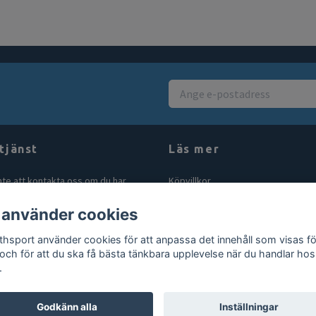
tjänst
Läs mer
nte att kontakta oss om du har
Köpvillkor
åga eller fundering. Vi svarar alltid
Kontakt
 använder cookies
bt vi kan! Maila oss på
Blogg
rthsport.se
thsport använder cookies för att anpassa det innehåll som visas fö
Gör en retur
 och för att du ska få bästa tänkbara upplevelse när du handlar hos
.
Godkänn alla
Inställningar