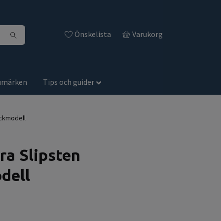
Önskelista
Varukorg
umärken
Tips och guider
ickmodell
ra Slipsten
dell