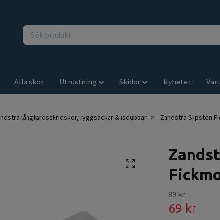
Alla skor
Utrustning
Skidor
Nyheter
Var
ndstra långfärdsskridskor, ryggsäckar & isdubbar
Zandstra Slipsten F
Zandst
Fickmo
89 kr
69 kr