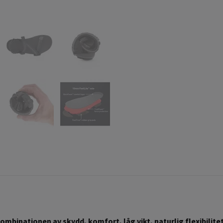
ombinationen av skydd, komfort, låg vikt, naturlig flexibilite