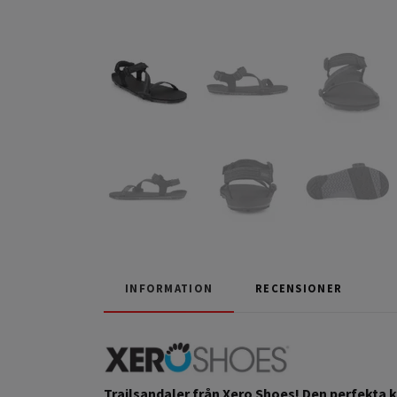
INFORMATION
RECENSIONER
Trailsandaler från Xero Shoes! Den perfekta k