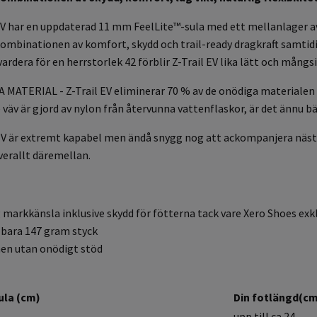
 har en uppdaterad 11 mm FeelLite™-sula med ett mellanlager a
binationen av komfort, skydd och trail-ready dragkraft samtidigt
rdera för en herrstorlek 42 förblir Z-Trail EV lika lätt och mångs
ERIAL - Z-Trail EV eliminerar 70 % av de onödiga materialen 
v är gjord av nylon från återvunna vattenflaskor, är det ännu bä
V är extremt kapabel men ändå snygg nog att ackompanjera nästan 
verallt däremellan.
 markkänsla inklusive skydd för fötterna tack vare Xero Shoes e
r bara 147 gram styck
men utan onödigt stöd
ula (cm)
Din fotlängd(c
upp till ca 24