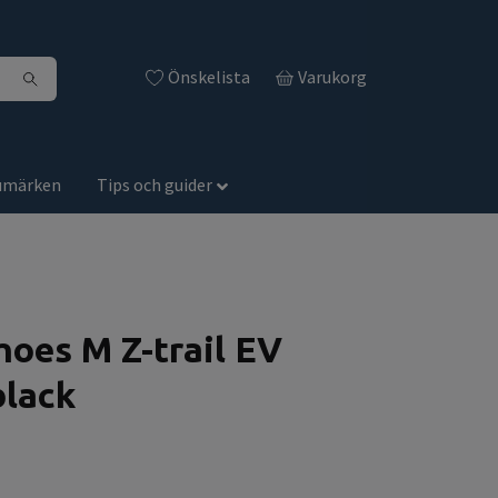
Önskelista
Varukorg
umärken
Tips och guider
hoes M Z-trail EV
black