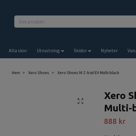
Alla skor
Utrustning
Skidor
Nyheter
Var
Hem
Xero Shoes
Xero Shoes M Z-trail EV Multi-black
Xero S
Multi-
888 kr