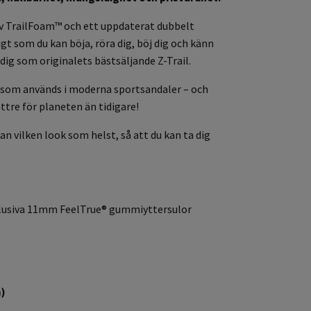
v TrailFoam™ och ett uppdaterat dubbelt
 som du kan böja, röra dig, böj dig och känn
idig som originalets bästsäljande Z-Trail.
som används i moderna sportsandaler – och
ttre för planeten än tidigare!
vilken look som helst, så att du kan ta dig
xklusiva 11mm FeelTrue® gummiyttersulor
m)