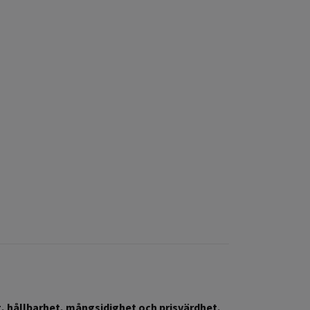
t, hållbarhet, mångsidighet och prisvärdhet.