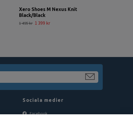
Xero Shoes M Nexus Knit
Black/Black
1 399 kr
1 495 kr
Sociala medier
Facebook
Instagram