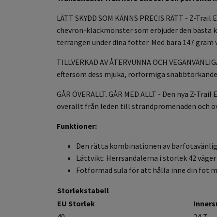
LÄTT SKYDD SOM KÄNNS PRECIS RÄTT - Z-Trail EV
chevron-klackmönster som erbjuder den bästa kom
terrängen under dina fötter. Med bara 147 gram va
TILLVERKAD AV
ÅTERVUNNA OCH VEGANVÄNLIGA MAT
eftersom dess mjuka, rörformiga snabbtorkande vä
GÅR ÖVERALLT. GÅR MED ALLT - Den nya Z-Trail E
överallt från leden till strandpromenaden och ö
Funktioner:
Den rätta kombinationen av barfotavänlig
Lättvikt: Herrsandalerna i storlek 42 väge
Fotformad sula för att hålla inne din fot 
Storlekstabell
EU Storlek
Inners
40
24,7