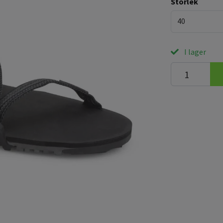
Storlek
40
I lager