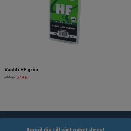
Vauhti HF grön
249 kr
499 kr
Anmäl dig till vårt nyhetsbrev!