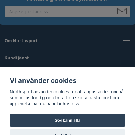
Om Northsport
Kundtjänst
Läs mer
Vi använder cookies
Northsport använder cookies för att anpassa det innehåll
Sociala medier
som visas för dig och för att du ska få bästa tänkbara
upplevelse när du handlar hos oss.
Godkänn alla
© 2026 Northsport