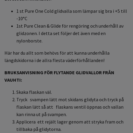
1 st Pure One Cold glidvalla som lämpar sig bra i +5 till
-10
°C
1st Pure Clean & Glide för rengöring och underhåll av
glidzonen. I detta set följer det även med en
nylonborste.
Här har du allt som behövs för att kunna underhålla
längdskidorna i de allra flesta väderförhållanden!
BRUKSANVISNING FÖR FLYTANDE GLIDVALLOR FRÅN
VAUHTI:
Skaka flaskan väl.
Tryck svampen lätt mot skidans glidyta och tryck på
flaskan lätt så att flaskans ventil öppnas och vallan
kan rinna ut på svampen.
Applicera ett rejält lager genom att stryka fram och
tillbaka på glidytorna.