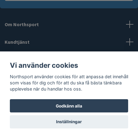
Om Northsport
Kundtjänst
Läs mer
Vi använder cookies
Northsport använder cookies för att anpassa det innehåll
Sociala medier
som visas för dig och för att du ska få bästa tänkbara
upplevelse när du handlar hos oss.
Godkänn alla
© 2026 Northsport
Inställningar