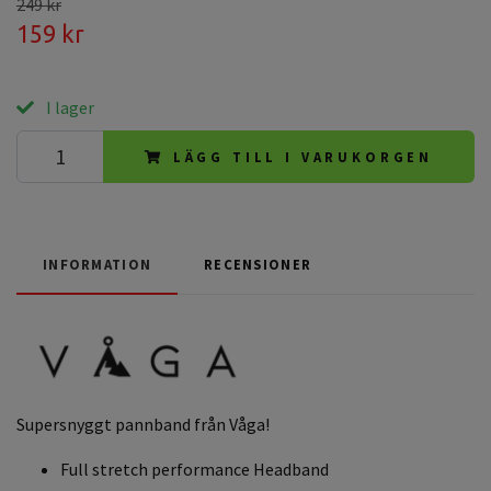
249 kr
159 kr
I lager
LÄGG TILL I VARUKORGEN
INFORMATION
RECENSIONER
Supersnyggt pannband från Våga!
Full stretch performance Headband