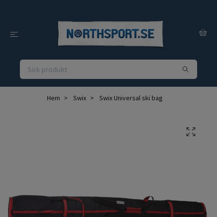
Hem
Swix
Swix Universal ski bag