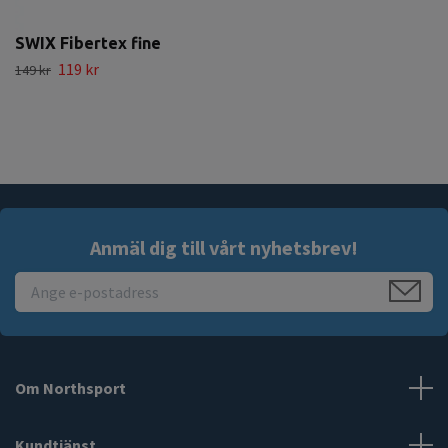
SWIX Fibertex fine
119 kr
149 kr
Anmäl dig till vårt nyhetsbrev!
Om Northsport
Kundtjänst