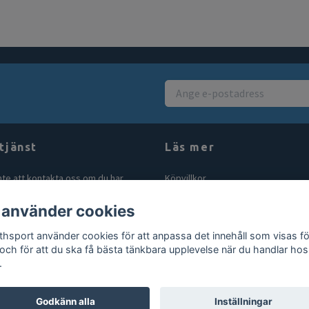
tjänst
Läs mer
nte att kontakta oss om du har
Köpvillkor
åga eller fundering. Vi svarar alltid
Kontakt
 använder cookies
bt vi kan! Maila oss på
Blogg
rthsport.se
thsport använder cookies för att anpassa det innehåll som visas fö
Gör en retur
 och för att du ska få bästa tänkbara upplevelse när du handlar hos
.
Godkänn alla
Inställningar