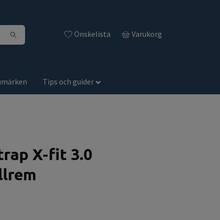
Önskelista
Varukorg
umärken
Tips och guider
rap X-fit 3.0
llrem