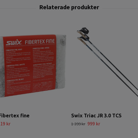
ibertex fine
Swix Triac JR 3.0 TCS
19 kr
999 kr
1 399 kr