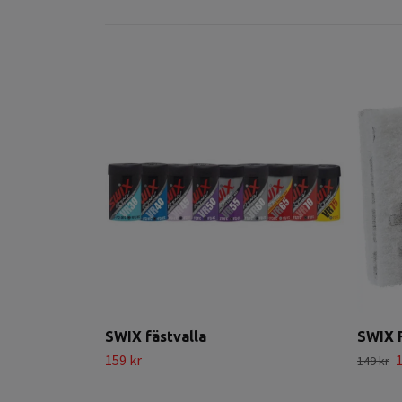
SWIX fästvalla
SWIX F
159 kr
1
149 kr