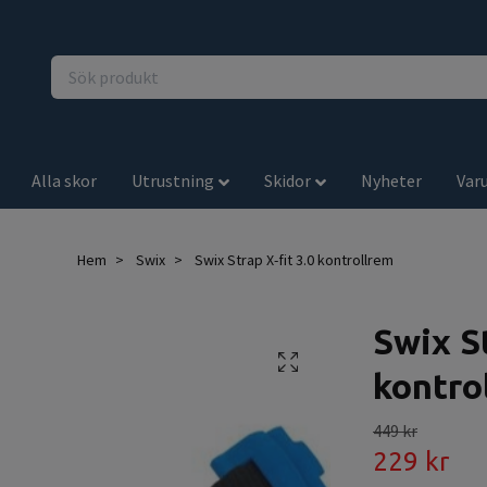
Alla skor
Utrustning
Skidor
Nyheter
Var
Hem
Swix
Swix Strap X-fit 3.0 kontrollrem
Swix St
kontro
449 kr
229 kr