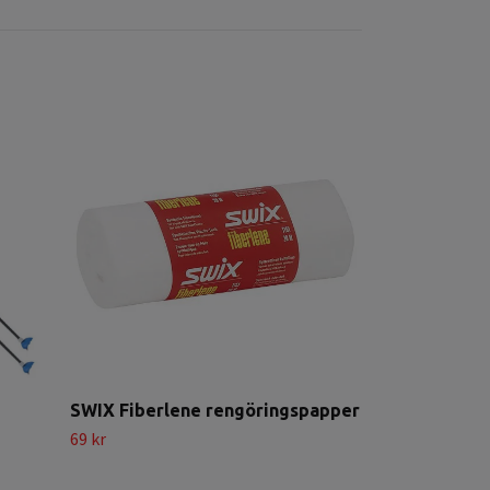
SWIX Triac 3
295 kr
SWIX Fiberlene rengöringspapper
69 kr