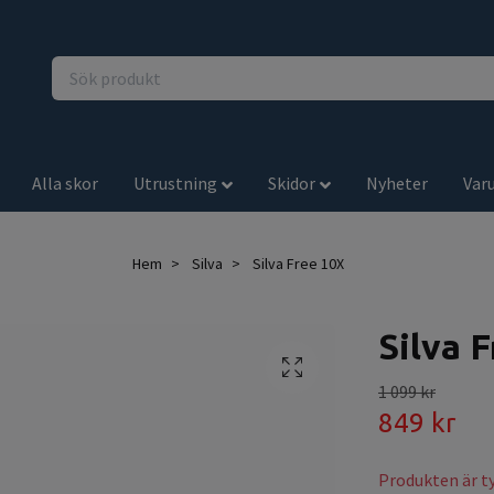
Alla skor
Utrustning
Skidor
Nyheter
Var
Hem
Silva
Silva Free 10X
Silva 
1 099 kr
849 kr
Produkten är tyv