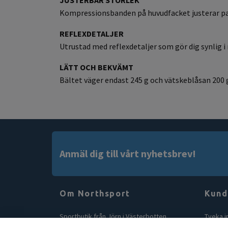
JUSTERBAR STORLEK
Kompressionsbanden på huvudfacket justerar p
REFLEXDETALJER
Utrustad med reflexdetaljer som gör dig synlig i
LÄTT OCH BEKVÄMT
Bältet väger endast 245 g och vätskeblåsan 200 
Anmäl dig till vårt nyhetsbrev!
Om Northsport
Kund
Sportbutik från Jörn i Västerbotten,
Tveka i
specialist på naturlig löpning sedan 2008!
någon fr