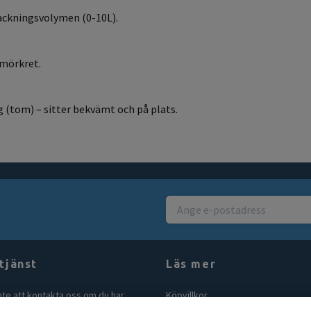
ackningsvolymen (0-10L).
 mörkret.
g (tom) – sitter bekvämt och på plats.
tjänst
Läs mer
nte att kontakta oss om du har
Köpvillkor
åga eller fundering. Vi svarar alltid