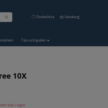
Önskelista
Varukorg
umärken
Tips och guider
Free 10X
ärr slut i lager.