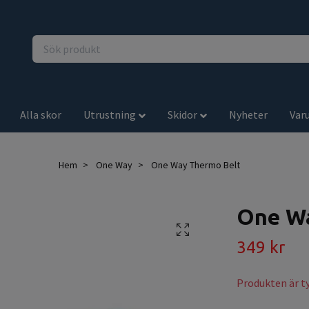
Alla skor
Utrustning
Skidor
Nyheter
Var
Hem
One Way
One Way Thermo Belt
One Wa
349 kr
Produkten är tyv