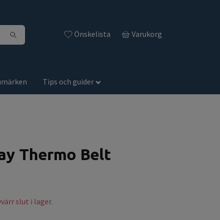
Önskelista
Varukorg
umärken
Tips och guider
y Thermo Belt
ärr slut i lager.