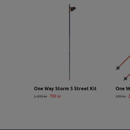
One Way Storm 5 Street Kit
One W
799 kr
2
1 099 kr
399 kr