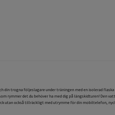
h din trogna följeslagare under träningen med en isolerad flaska 
L som rymmer det du behöver ha med dig på längskidturen! Den va
yck utan också tillräckligt med utrymme för din mobiltelefon, nyckl