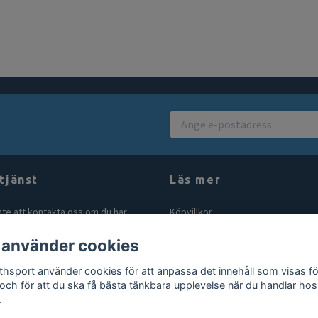
tjänst
Läs mer
nte att kontakta oss om du har
Köpvillkor
åga eller fundering. Vi svarar alltid
Kontakt
 använder cookies
bt vi kan! Maila oss på
Blogg
rthsport.se
thsport använder cookies för att anpassa det innehåll som visas fö
Gör en retur
 och för att du ska få bästa tänkbara upplevelse när du handlar hos
.