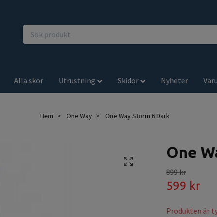
Alla skor
Utrustning
Skidor
Nyheter
Var
Hem
One Way
One Way Storm 6 Dark
One Wa
899 kr
599 kr
Produkten är tyv