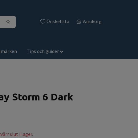
Önskelista
Varukorg
umärken
Tips och guider
y Storm 6 Dark
ärr slut i lager.