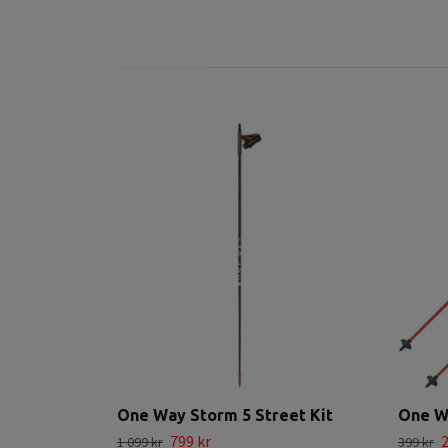
One Way Storm 5 Street Kit
One W
799 kr
2
1 099 kr
399 kr