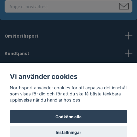
Om Northsport
Kundtjänst
Läs mer
Vi använder cookies
Sociala medier
Northsport använder cookies för att anpassa det innehåll
som visas för dig och för att du ska få bästa tänkbara
upplevelse när du handlar hos oss.
Godkänn alla
© 2026 Northsport
Inställningar