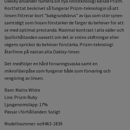
Oakley använder numera sin nya linsteknologi kallad Prizm.
Kortfattat beskrivet så fungerar Prizm-teknologin så att
linsen filtrerar bort "bakgrundsbrus" av ljus som stör synen
samtidigt som linsen förstärker de färger du behöver för att
se med optimal prestanda. Maximal kontrast i alla väder och
ljusförhållanden oavsett om det är snöns skiftningar eller
vägens sprickor du behöver förstärka. Prizm-teknologi
återfinns på nästan alla Oakley-linser.
Det medföljer en hård förvaringsväska samt en
mikrofiberpåse som fungerar både som förvaring och
rengöring av linsen.
Ram: Matte White
Lins: Prizm Ruby
Ljusgenomsläpp: 17%
Passar i förhållanden: Soligt
Modellnummer: oo9463-1839