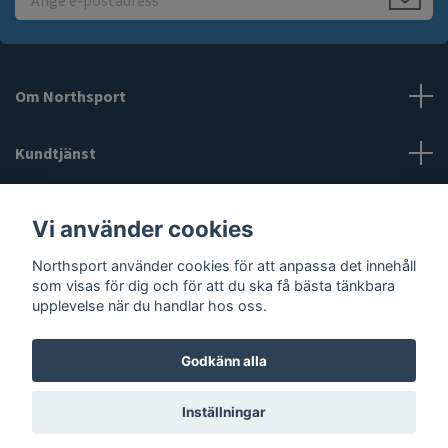
Om Northsport
Kundtjänst
Läs mer
Vi använder cookies
Sociala medier
Northsport använder cookies för att anpassa det innehåll
som visas för dig och för att du ska få bästa tänkbara
upplevelse när du handlar hos oss.
Godkänn alla
© 2026 Northsport
Inställningar