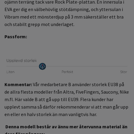
ojämn terräng tack vare Rock Plate-plattan. En innersula i
EVA ger dig en välbehövlig stötdämpning, och yttersulan i
Vibram med ett mönsterdjup på 3 mm säkerställer ett bra
och stabilt grepp mot underlaget.
Passform:
Kommentar:
Vår medarbetare B använder storlek EU38 på
de allra flesta modeller från Altra, FiveFingers, Saucony, Nike
m.fl. Här valde B att gå upp till EU39. Flera kunder har
upplevt samma så därför rekommenderar vi att man går upp
en eller en halv storlek än man vanligtvis har.
Denna modell består av ännu mer återvunna material än