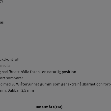
7!
das
uktkontroll
ersula
nad för att hålla foten i en naturlig position
ort som varar
ad med 30 % återvunnet gummi som ger extra hållbarhet och förbä
 mm; Dubbar: 2,5 mm
Innermått(CM)