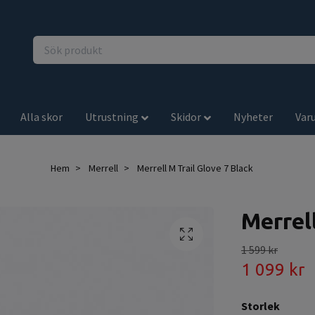
Alla skor
Utrustning
Skidor
Nyheter
Var
Hem
Merrell
Merrell M Trail Glove 7 Black
Merrel
1 599 kr
1 099 kr
Storlek