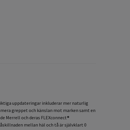
Viktiga uppdateringar inkluderar mer naturlig
aximera greppet och känslan mot marken samt en
ade Merrell och deras FLEXconnect®
skillnaden mellan häl och tå är självklart 0