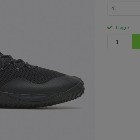
41
I lager