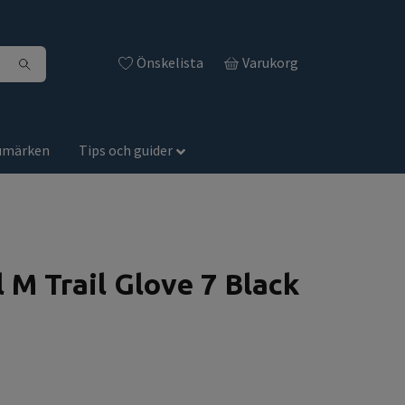
Önskelista
Varukorg
umärken
Tips och guider
l M Trail Glove 7 Black