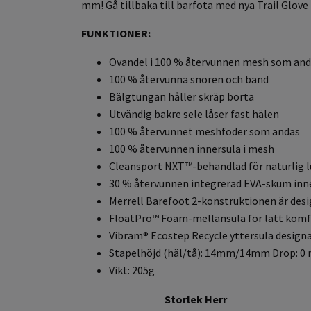
mm! Gå tillbaka till barfota med nya Trail Glove 
FUNKTIONER:
Ovandel i 100 % återvunnen mesh som an
100 % återvunna snören och band
Bälgtungan håller skräp borta
Utvändig bakre sele låser fast hälen
100 % återvunnet meshfoder som andas
100 % återvunnen innersula i mesh
Cleansport NXT™-behandlad för naturlig l
30 % återvunnen integrerad EVA-skum inn
Merrell Barefoot 2-konstruktionen är desig
FloatPro™ Foam-mellansula för lätt komf
Vibram® Ecostep Recycle yttersula design
Stapelhöjd (häl/tå): 14mm/14mm Drop: 0
Vikt: 205g
Storlek Herr