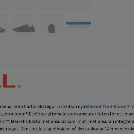
ärkena inom barfotakategorin med sin nya
Merrell Trail Glove 7
! 
sla, en Vibram® EcoStep-yttersula som omsluter foten för att m
am™, Merrells bästa mellansulaskum! Inuti mellansulan integrer
derlaget. Den totala stapelhöjden på dessa skor är 14 mm och nivå