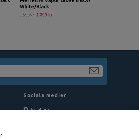
lack
Merrell M Vapor Glove 6 BOA
White/Black
1 099 kr
1 599 kr
Sociala medier
Facebook
Instagram
r