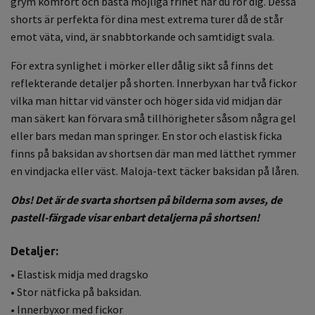
grym komfort och bästa möjliga frihet när du rör dig. Dessa
shorts är perfekta för dina mest extrema turer då de står
emot väta, vind, är snabbtorkande och samtidigt svala.
För extra synlighet i mörker eller dålig sikt så finns det
reflekterande detaljer på shorten. Innerbyxan har två fickor
vilka man hittar vid vänster och höger sida vid midjan där
man säkert kan förvara små tillhörigheter såsom några gel
eller bars medan man springer. En stor och elastisk ficka
finns på baksidan av shortsen där man med lätthet rymmer
en vindjacka eller väst. Maloja-text täcker baksidan på låren.
Obs! Det är de svarta shortsen på bilderna som avses, de
pastell-färgade visar enbart detaljerna på shortsen!
Detaljer:
• Elastisk midja med dragsko
• Stor nätficka på baksidan.
• Innerbyxor med fickor