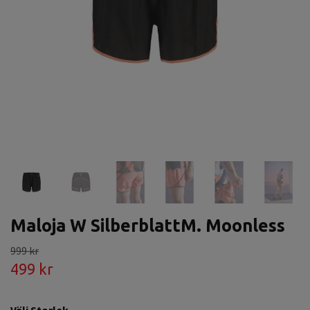
Maloja W SilberblattM. Moonless
999 kr
499 kr
Välj Storlek