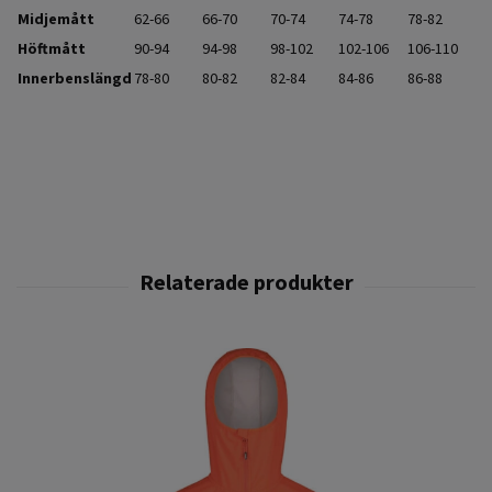
Midjemått
62-66
66-70
70-74
74-78
78-82
Höftmått
90-94
94-98
98-102
102-106
106-110
Innerbenslängd
78-80
80-82
82-84
84-86
86-88