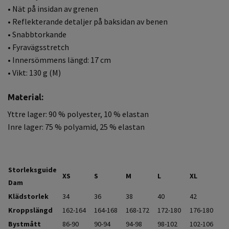
• Nät på insidan av grenen
• Reflekterande detaljer på baksidan av benen
• Snabbtorkande
• Fyravägsstretch
• Innersömmens längd: 17 cm
• Vikt: 130 g (M)
Material:
Yttre lager: 90 % polyester, 10 % elastan
Inre lager: 75 % polyamid, 25 % elastan
Storleksguide
XS
S
M
L
XL
Dam
Klädstorlek
34
36
38
40
42
Kroppslängd
162-164
164-168
168-172
172-180
176-180
Bystmått
86-90
90-94
94-98
98-102
102-106