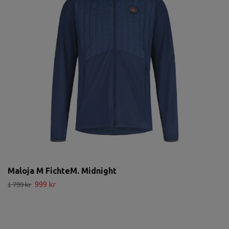
Maloja M FichteM. Midnight
999 kr
1 799 kr