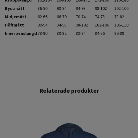
Kroppslängd
162-164
164-168
168-172
172-180
176-180
Bystmått
86-90
90-94
94-98
98-102
102-106
Midjemått
62-66
66-70
70-74
74-78
78-82
Höftmått
90-94
94-98
98-102
102-106
106-110
Innerbenslängd
78-80
80-82
82-84
84-86
86-88