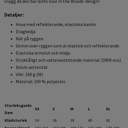
snygg då den bär årets Soul in the Woods-design!
Detaljer:
Huva med reflekterande, elastiska kanter
Dragkedja
Nät på ryggen
Sömm över ryggen som är elastisk och reflekterande
Elastiska ärmslut och midja
Stryktåligt och vattenavstötande material (DWR eco)
Delvis vattentät
Vikt: 160 g (M)
Material: 100 % polyester
Storleksguide
XS
S
M
L
XL
Dam
Klädstorlek
34
36
38
40
42