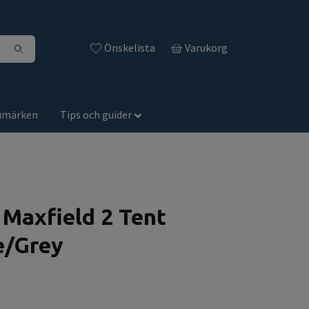
Önskelista
Varukorg
umärken
Tips och guider
 Maxfield 2 Tent
e/Grey