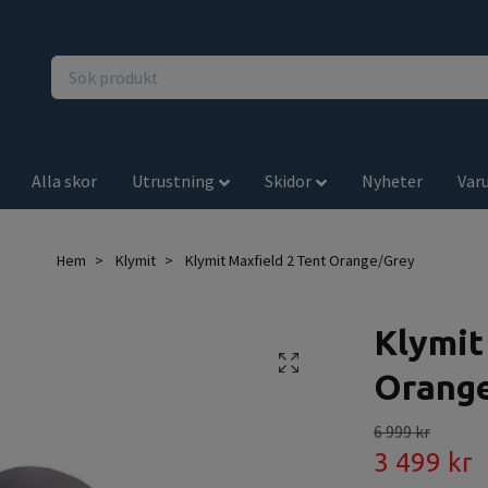
Alla skor
Utrustning
Skidor
Nyheter
Var
Hem
Klymit
Klymit Maxfield 2 Tent Orange/Grey
Klymit
Orang
6 999 kr
3 499 kr