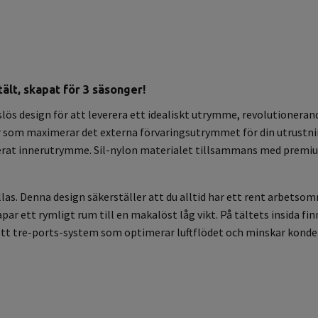
tält, skapat för 3 säsonger!
ös design för att leverera ett idealiskt utrymme, revolutioneran
r som maximerar det externa förvaringsutrymmet för din utrustnin
merat innerutrymme. Sil-nylon materialet tillsammans med premi
as. Denna design säkerställer att du alltid har ett rent arbetsom
ar ett rymligt rum till en makalöst låg vikt. På tältets insida finn
t ett tre-ports-system som optimerar luftflödet och minskar konde