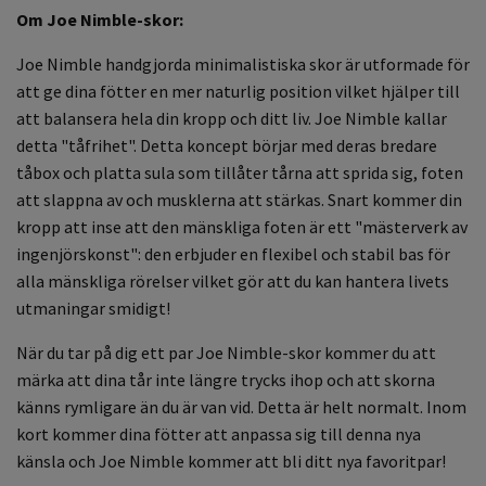
Om Joe Nimble-skor:
Joe Nimble handgjorda minimalistiska skor är utformade för
att ge dina fötter en mer naturlig position vilket hjälper till
att balansera hela din kropp och ditt liv. Joe Nimble kallar
detta "tåfrihet". Detta koncept börjar med deras bredare
tåbox och platta sula som tillåter tårna att sprida sig, foten
att slappna av och musklerna att stärkas. Snart kommer din
kropp att inse att den mänskliga foten är ett "mästerverk av
ingenjörskonst": den erbjuder en flexibel och stabil bas för
alla mänskliga rörelser vilket gör att du kan hantera livets
utmaningar smidigt!
När du tar på dig ett par Joe Nimble-skor kommer du att
märka att dina tår inte längre trycks ihop och att skorna
känns rymligare än du är van vid. Detta är helt normalt. Inom
kort kommer dina fötter att anpassa sig till denna nya
känsla och Joe Nimble kommer att bli ditt nya favoritpar!