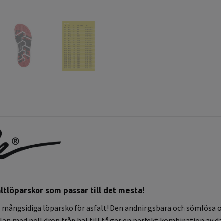
ltlöparskor
som passar till det mesta!
ch mångsidiga löparsko för asfalt! Den andningsbara och sömlös
n med noll drop från häl till tå ger en perfekt kombination av d