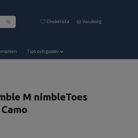
Önskelista
Varukorg
umärken
Tips och guider
mble M nimbleToes
t Camo