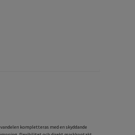
a ovandelen kompletteras med en skyddande
ämpning, flexibilitet och direkt markkontakt.