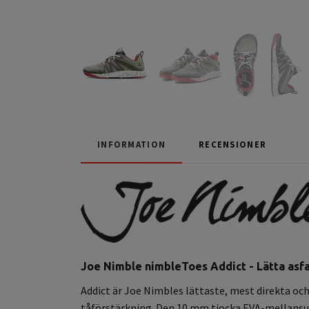
INFORMATION
RECENSIONER
Joe Nimble nimbleToes Addict - Lätta asfa
Addict är Joe Nimbles lättaste, mest direkta o
tåförstärkning. Den 10 mm tjocka EVA-mellansula