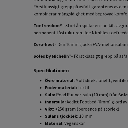
Förstklassigt grepp på asfalt garanteras av den 
kombinerar mångsidighet med beprövad komfor
Toefreedom®
- Stortån spelar en särskilt avgö
permanent tåstrukturen. Joe Nimbles toefreedom
Zero-heel
- Den 10mm tjocka EVA-mellansulan me
S
oles by Michelin®
- Förstklassigt grepp på asf
Specifikationer:
Övre material:
Multidirektionellt, ventil
Foder material:
Textil
Sula:
Road Runner-sula (10 mm) från
Sole
Innersula:
Addict Footbed (6mm) gjord av
Vikt:
<250 gram (beroende på storlek)
Sulans tjocklek:
10 mm
Material:
Veganskor