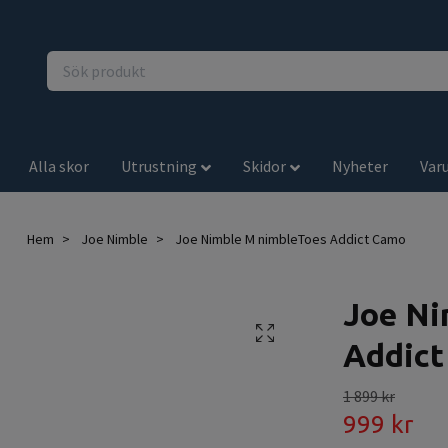
Alla skor
Utrustning
Skidor
Nyheter
Var
Hem
Joe Nimble
Joe Nimble M nimbleToes Addict Camo
Joe Ni
Addic
1 899 kr
999 kr