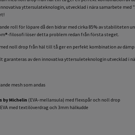
innovativa yttersulateknologin, utvecklad i nära samarbete med "S
t!
rande roll för löpare då den bidrar med cirka 85% av stabiliteten 
®-filosofi löser detta problem redan från första steget.
d noll drop från häl till tå ger en perfekt kombination av dämpn
alt garanteras av den innovativa yttersuleteknologin utvecklad i 
erande mesh som andas
s by
Michelin
(EVA-mellansula) med flexspår och noll drop
 EVA med textilöverdrag och 3mm hälkudde