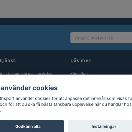
tjänst
Läs mer
nte att kontakta oss om du har
Köpvillkor
åga eller fundering. Vi svarar alltid
Kontakt
 använder cookies
bt vi kan! Maila oss på
Blogg
rthsport.se
thsport använder cookies för att anpassa det innehåll som visas fö
Gör en retur
 och för att du ska få bästa tänkbara upplevelse när du handlar hos
.
Godkänn alla
Inställningar