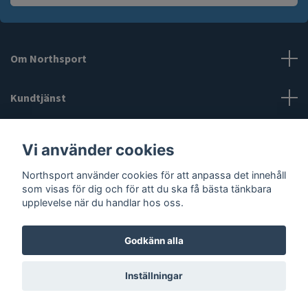
Om Northsport
Kundtjänst
Läs mer
Vi använder cookies
Northsport använder cookies för att anpassa det innehåll
Sociala medier
som visas för dig och för att du ska få bästa tänkbara
upplevelse när du handlar hos oss.
Godkänn alla
© 2026 Northsport
Inställningar