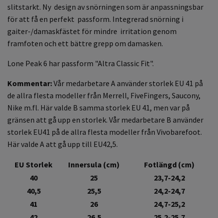
slitstarkt. Ny design av snörningen som är anpassningsbar
för att få en perfekt passform. Integrerad snörning i
gaiter-/damaskfästet för mindre irritation genom
framfoten och ett bättre grepp om damasken.
Lone Peak 6 har passform "Altra Classic Fit".
Kommentar:
Vår medarbetare A använder storlek EU 41 på
de allra flesta modeller från Merrell, FiveFingers, Saucony,
Nike m.fl. Här valde B samma storlek EU 41, men var på
gränsen att gå upp en storlek.
Vår medarbetare B använder
storlek EU41 på de allra flesta modeller från Vivobarefoot.
Här valde A att gå upp till EU42,5.
EU Storlek
Innersula (cm)
Fotlängd (cm)
40
25
23,7-24,2
40,5
25,5
24,2-24,7
41
26
24,7-25,2
42
26,5
25,2-25,7