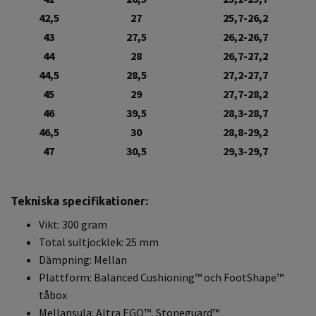
42,5
27
25,7-26,2
43
27,5
26,2-26,7
44
28
26,7-27,2
44,5
28,5
27,2-27,7
45
29
27,7-28,2
46
39,5
28,3-28,7
46,5
30
28,8-29,2
47
30,5
29,3-29,7
Tekniska specifikationer:
Vikt:
300 gram
Total sultjocklek: 25 mm
Dämpning: Mellan
Plattform: Balanced Cushioning™ och FootShape™
tåbox
Mellansula: Altra EGO™, Stoneguard™