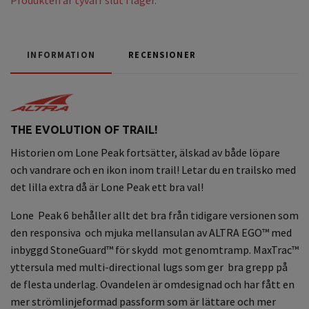
INFORMATION
RECENSIONER
THE EVOLUTION OF TRAIL!
Historien om Lone Peak fortsätter, älskad av både löpare
och vandrare och en ikon inom trail! Letar du en trailsko med
det lilla extra då är Lone Peak ett bra val!
Lone Peak 6 behåller allt det bra från tidigare versionen som
den responsiva och mjuka mellansulan av ALTRA EGO™ med
inbyggd StoneGuard™ för skydd mot genomtramp. MaxTrac™
yttersula med multi-directional lugs som ger bra grepp på
de flesta underlag. Ovandelen är omdesignad och har fått en
mer strömlinjeformad passform som är lättare och mer