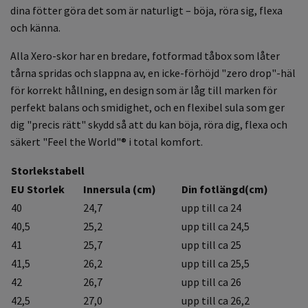
dina fötter göra det som är naturligt – böja, röra sig, flexa
och känna.
Alla Xero-skor har en bredare, fotformad tåbox som låter
tårna spridas och slappna av, en icke-förhöjd "zero drop"-häl
för korrekt hållning, en design som är låg till marken för
perfekt balans och smidighet, och en flexibel sula som ger
dig "precis rätt" skydd så att du kan böja, röra dig, flexa och
säkert "Feel the World"® i total komfort.
Storlekstabell
EU Storlek
Innersula (cm)
Din fotlängd(cm)
40
24,7
upp till ca 24
40,5
25,2
upp till ca 24,5
41
25,7
upp till ca 25
41,5
26,2
upp till ca 25,5
42
26,7
upp till ca 26
42,5
27,0
upp till ca 26,2