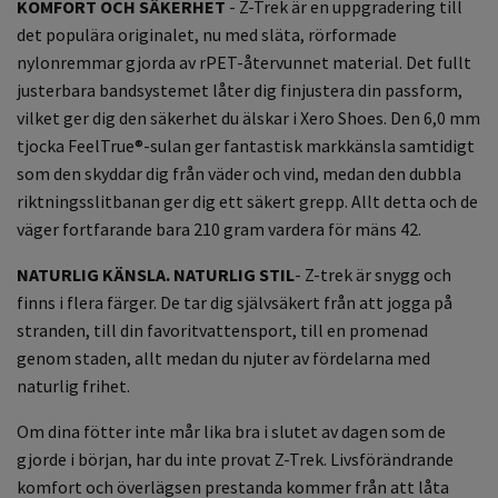
KOMFORT OCH SÄKERHET
- Z-Trek är en uppgradering till
det populära originalet, nu med släta, rörformade
nylonremmar gjorda av rPET-återvunnet material. Det fullt
justerbara bandsystemet låter dig finjustera din passform,
vilket ger dig den säkerhet du älskar i Xero Shoes. Den 6,0 mm
tjocka FeelTrue®-sulan ger fantastisk markkänsla samtidigt
som den skyddar dig från väder och vind, medan den dubbla
riktningsslitbanan ger dig ett säkert grepp. Allt detta och de
väger fortfarande bara 210 gram vardera för mäns 42.
NATURLIG KÄNSLA. NATURLIG STIL
- Z-trek är snygg och
finns i flera färger. De tar dig självsäkert från att jogga på
stranden, till din favoritvattensport, till en promenad
genom staden, allt medan du njuter av fördelarna med
naturlig frihet.
Om dina fötter inte mår lika bra i slutet av dagen som de
gjorde i början, har du inte provat Z-Trek. Livsförändrande
komfort och överlägsen prestanda kommer från att låta