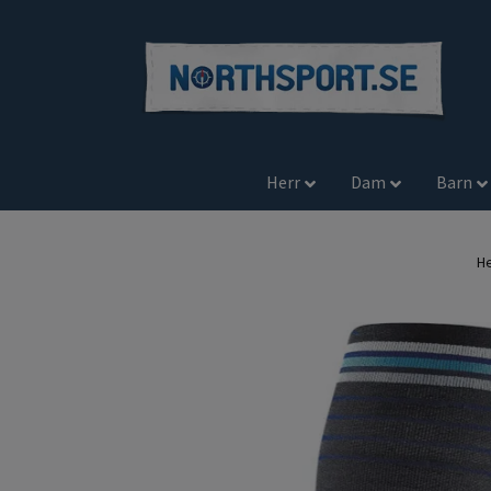
Herr
Dam
Barn
H