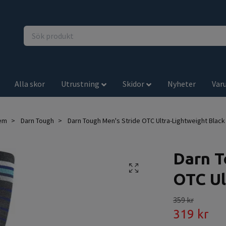
Alla skor
Utrustning
Skidor
Nyheter
Var
em
Darn Tough
Darn Tough Men's Stride OTC Ultra-Lightweight Black
Darn T
OTC Ul
359 kr
319 kr