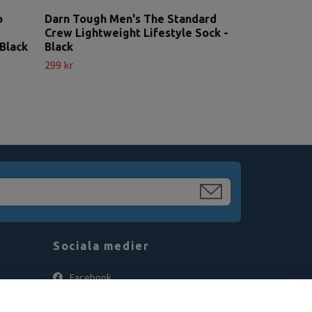
o
Darn Tough Men's The Standard
Crew Lightweight Lifestyle Sock -
Black
Black
299 kr
Sociala medier
Facebook
Instagram