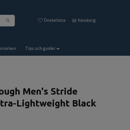
Önskelista
Varukorg
umärken
Tips och guider
ough Men's Stride
tra-Lightweight Black