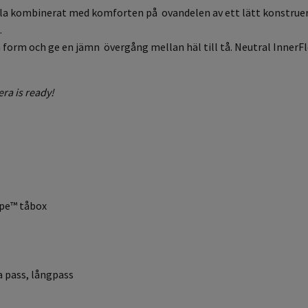
a kombinerat med komforten på ovandelen av ett lätt konstruera
.
form och ge en jämn övergång mellan häl till tå. Neutral InnerFlex
era is ready!
ape™ tåbox
a pass, långpass