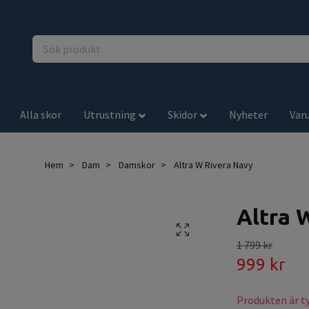
Alla skor
Utrustning
Skidor
Nyheter
Var
Hem
Dam
Damskor
Altra W Rivera Navy
Altra 
1 799 kr
999 kr
Produkten är tyv