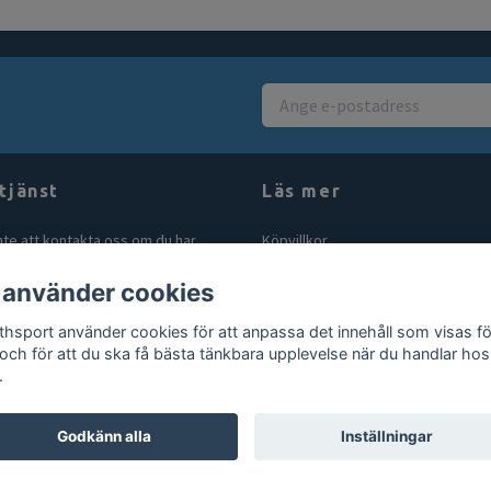
tjänst
Läs mer
nte att kontakta oss om du har
Köpvillkor
åga eller fundering. Vi svarar alltid
Kontakt
 använder cookies
bt vi kan! Maila oss på
Blogg
rthsport.se
thsport använder cookies för att anpassa det innehåll som visas fö
Gör en retur
 och för att du ska få bästa tänkbara upplevelse när du handlar hos
.
Godkänn alla
Inställningar