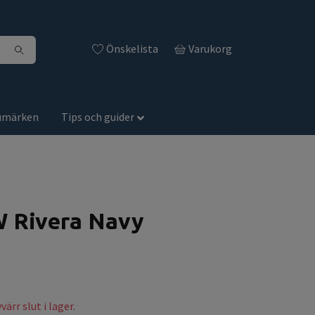
Önskelista
Varukorg
umärken
Tips och guider
W Rivera Navy
ärr slut i lager.