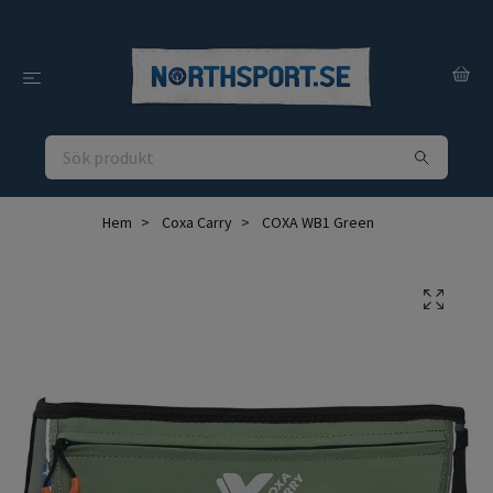
Hem
Coxa Carry
COXA WB1 Green