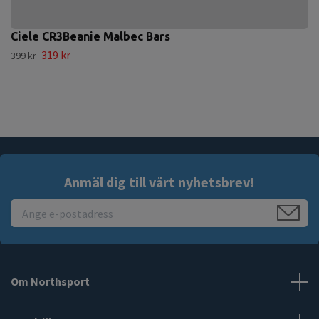
Ciele CR3Beanie Malbec Bars
319 kr
399 kr
Anmäl dig till vårt nyhetsbrev!
Om Northsport