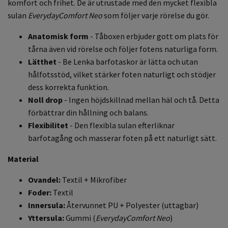
komfort och frihet. De är utrustade med den mycket flexibla
sulan
EverydayComfort Neo
som följer varje rörelse du gör.
Anatomisk form
- Tåboxen erbjuder gott om plats för
tårna även vid rörelse och följer fotens naturliga form.
Lätthet
- Be Lenka barfotaskor är lätta och utan
hålfotsstöd, vilket stärker foten naturligt och stödjer
dess korrekta funktion.
Noll drop
- Ingen höjdskillnad mellan häl och tå. Detta
förbättrar din hållning och balans.
Flexibilitet
- Den flexibla sulan efterliknar
barfotagång och masserar foten på ett naturligt sätt.
Material
Ovandel:
Textil + Mikrofiber
Foder:
Textil
Innersula:
Återvunnet PU + Polyester (uttagbar)
Yttersula:
Gummi (
EverydayComfort Neo
)