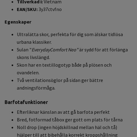
Tillverkad i:
Vietnam
EAN/SKU:
3y37ctvfno
Egenskaper
Ultralätta skor, perfekta för dig som älskar tidlösa
urbana klassiker.
Sulan "
EverydayComfort Neo"
är sydd för att förlänga
skons livslängd.
Skon har en textillogotyp både på plösen och
ovandelen.
Två ventilationsöglor på sidan ger bättre
andningsförmåga.
Barfotafunktioner
Efterliknar känslan av att gå barfota perfekt
Bred, fotformad tåbox ger gott om plats för tårna
Noll drop (ingen höjdskillnad mellan häl och tå)
hjälper till att bibehålla korrekt kroppshållning