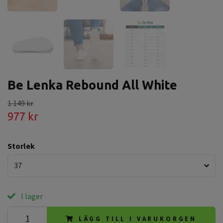
Be Lenka Rebound All White
1 149 kr
977 kr
Storlek
37
I lager
LÄGG TILL I VARUKORGEN