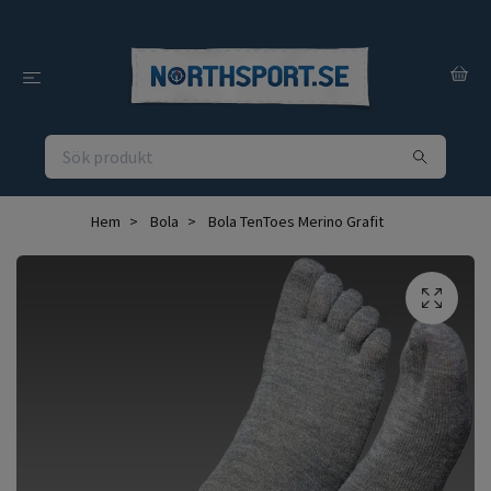
Hem
Bola
Bola TenToes Merino Grafit