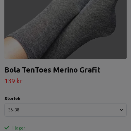
Bola TenToes Merino Grafit
139 kr
Storlek
35-38
I lager