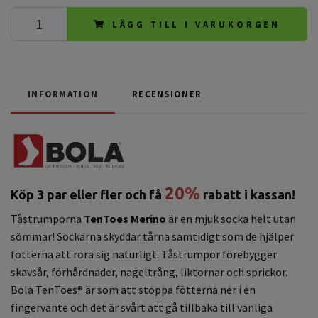
LÄGG TILL I VARUKORGEN
INFORMATION
RECENSIONER
20
%
Köp 3 par eller fler och få
rabatt i kassan!
Tåstrumporna
TenToes Merino
är en mjuk socka helt utan
sömmar! Sockarna skyddar tårna samtidigt som de hjälper
fötterna att röra sig naturligt. Tåstrumpor förebygger
skavsår, förhårdnader, nageltrång, liktornar och sprickor.
Bola TenToes® är som att stoppa fötterna ner i en
fingervante och det är svårt att gå tillbaka till vanliga