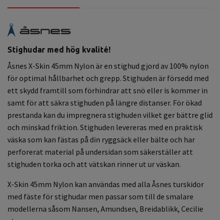
Stighudar med hög kvalité!
Åsnes X-Skin 45mm Nylon är en stighud gjord av 100% nylon
för optimal hållbarhet och grepp. Stighuden är försedd med
ett skydd framtill som förhindrar att snö eller is kommer in
samt för att säkra stighuden på längre distanser. För ökad
prestanda kan du impregnera stighuden vilket ger bättre glid
och minskad friktion. Stighuden levereras med en praktisk
väska som kan fästas på din ryggsäck eller bälte och har
perforerat material på undersidan som säkerställer att
stighuden torka och att vätskan rinner ut ur väskan.
X-Skin 45mm Nylon kan användas med alla Åsnes turskidor
med fäste för stighudar men passar som till de smalare
modellerna såsom Nansen, Amundsen, Breidablikk, Cecilie