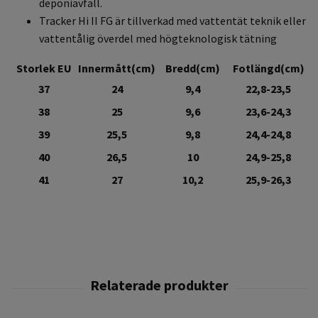
deponiavfall.
Tracker Hi II FG är tillverkad med vattentät teknik eller
vattentålig överdel med högteknologisk tätning
Storlek EU
Innermått(cm)
Bredd(cm)
Fotlängd(cm)
37
24
9,4
22,8-23,5
38
25
9,6
23,6-24,3
39
25,5
9,8
24,4-24,8
40
26,5
10
24,9-25,8
41
27
10,2
25,9-26,3