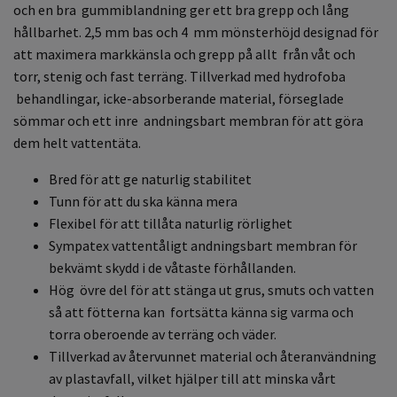
och en bra gummiblandning ger ett bra grepp och lång
hållbarhet. 2,5 mm bas och 4 mm mönsterhöjd designad för
att maximera markkänsla och grepp på allt från våt och
torr, stenig och fast terräng. Tillverkad med hydrofoba
behandlingar, icke-absorberande material, förseglade
sömmar och ett inre andningsbart membran för att göra
dem helt vattentäta.
Bred för att ge naturlig stabilitet
Tunn för att du ska känna mera
Flexibel för att tillåta naturlig rörlighet
Sympatex vattentåligt andningsbart membran för
bekvämt skydd i de våtaste förhållanden.
Hög övre del för att stänga ut grus, smuts och vatten
så att fötterna kan fortsätta känna sig varma och
torra oberoende av terräng och väder.
Tillverkad av återvunnet material och återanvändning
av plastavfall, vilket hjälper till att minska vårt