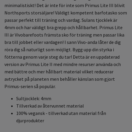
minimalistiskt!
Det är inte för inte som Primus Lite III blivit
Northsports storsäljare! Väldigt kompetent barfotasko som
passar perfekt till träning och vardag. Sulans tjocklek är
4mm och har väldigt bra grepp och hållbarhet.
Primus Lite
III är Vivobarefoots främsta sko för träning men passar lika
bra till jobbet eller vardagen! I sann Vivo-anda låter de dig
röra dig så naturligt som möjligt. Bygg upp din styrka i
fötterna genom varje steg du tar!
Detta är en uppdaterad
version av Primus Lite II med mindre resurser använda och
med bättre och mer hållbart material vilket reducerar
avtrycket på planeten men behåller känslan som gjort
Primus-serien så populär.
Sultjocklek: 4mm
Tillverkad av återvunnet material
100% vegansk - tillverkad utan material från
djurprodukter