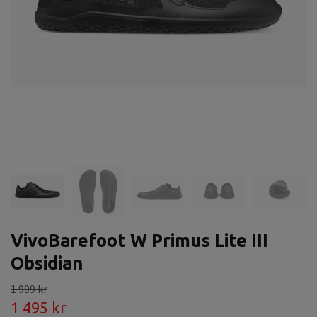
VivoBarefoot W Primus Lite III
Obsidian
1 999 kr
1 495 kr