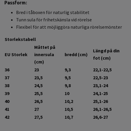
Passform:
Bred i tåboxen för naturlig stabilitet
Tunn sula för frihetskänsla vid rörelse
Flexibel för att möjliggöra naturliga rörelsemönster
Storlekstabell
Måttet på
Längd på din
EU Storlek
innersula
bredd (cm)
fot (cm)
(cm)
36
23
9,3
22,1-22,5
37
23,5
9,5
22,5-23
38
24,5
9,8
23,1-24
39
25,5
10
24,1-25
40
26,5
10,2
25,1-26
41
27
10,5
26,1-26,5
42
27,5
10,7
26,6-27