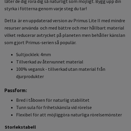
låter de dig röra dig så naturligt som möjligt. Bygg upp din
styrka i fötterna genom varje steg du tar!
Detta är en uppdaterad version av Primus Lite II med mindre
resurser använda och med bättre och mer hållbart material
vilket reducerar avtrycket på planeten men behåller känslan
som gjort Primus-serien så populär.
Sultjocklek: 4mm
Tillverkad av återvunnet material
100% vegansk - tillverkad utan material från
djurprodukter
Passform:
Bred i tåboxen för naturlig stabilitet
Tunn sula för frihetskänsla vid rörelse
Flexibel för att möjliggöra naturliga rörelsemönster
Storlekstabell