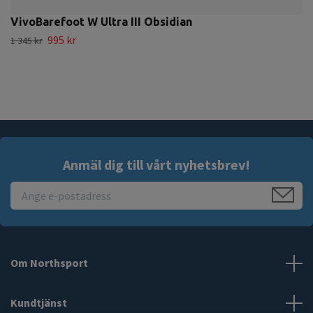
VivoBarefoot W Ultra III Obsidian
995 kr
1 345 kr
Anmäl dig till vårt nyhetsbrev!
Om Northsport
Kundtjänst