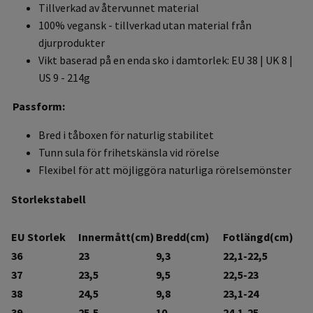
Tillverkad av återvunnet material
100% vegansk - tillverkad utan material från
djurprodukter
Vikt baserad på en enda sko i damtorlek: EU 38 | UK 8 |
US 9 - 214g
Passform:
Bred i tåboxen för naturlig stabilitet
Tunn sula för frihetskänsla vid rörelse
Flexibel för att möjliggöra naturliga rörelsemönster
Storlekstabell
EU Storlek
Innermått(cm)
Bredd(cm)
Fotlängd(cm)
36
23
9,3
22,1-22,5
37
23,5
9,5
22,5-23
38
24,5
9,8
23,1-24
39
25,5
10
24,1-25