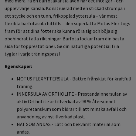
med mera. Få en barfotakänsla även när det inte går - och
upplev varje känsla. Konstruerad med en stickad strumpa i
ett stycke och en tunn, frikopplad yttersula – vår mest
flexibla barfotasula hittills – den superlätta Motus Flex togs
fram för att dina fötter ska kunna röra sig och böja sig
obehindrat i alla riktningar. Barfota lockar fram din bästa
sida för topprestationer. Ge din naturliga potential fria
tyglar i varje träningspass!
Egenskaper:
MOTUS FLEX YTTERSULA - Bättre frånskjut för kraftfull
träning.
INNERSULA AV ORTHOLITE - Prestandainnersulan av
aktiv OrthoLite är tillverkad av 98 % återvunnet
polyuretanskum som bidrar till att minska avfall och
användning av nytillverkad plast.
NÄT SOM ANDAS - Lätt och bekvämt material som
andas.