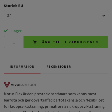
Storlek EU
37
I lager
LÄGG TILL I VARUKORGEN
INFORMATION
RECENSIONER
Motus Flex är den prestationstränare som känns mest
barfota och ger oöverträffad barfotakänsla och flexibilitet
för kroppsviktsträning, primalrörelser, kroppsviktsträning