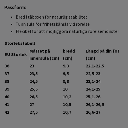
Passform:
Bred i tåboxen för naturlig stabilitet
Tunn sula för frihetskänsla vid rörelse
Flexibel för att möjliggöra naturliga rörelsemönster
Storlekstabell
Måttet på
bredd
Längd på din fot
EU Storlek
innersula (cm)
(cm)
(cm)
36
23
9,3
22,1-22,5
37
23,5
9,5
22,5-23
38
24,5
9,8
23,1-24
39
25,5
10
24,1-25
40
26,5
10,2
25,1-26
41
27
10,5
26,1-26,5
42
27,5
10,7
26,6-27