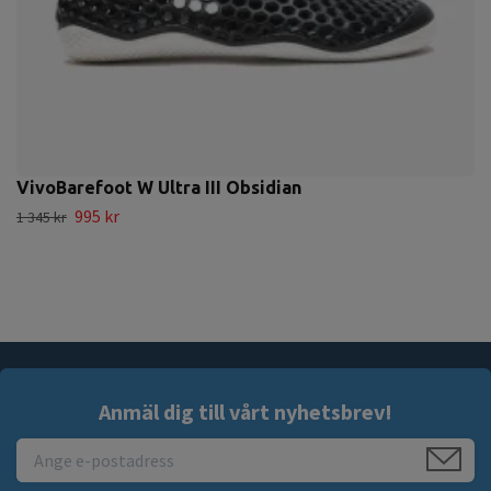
VivoBarefoot W Ultra III Obsidian
995 kr
1 345 kr
Anmäl dig till vårt nyhetsbrev!