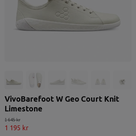
VivoBarefoot W Geo Court Knit
Limestone
1 645 kr
1 195 kr