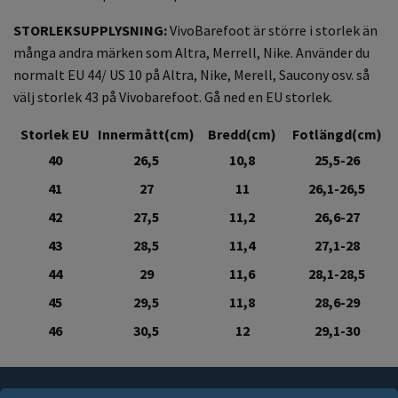
STORLEKSUPPLYSNING:
VivoBarefoot är större i storlek än
många andra märken som Altra, Merrell, Nike. Använder du
normalt EU 44/ US 10 på Altra, Nike, Merell, Saucony osv. så
välj storlek 43 på Vivobarefoot. Gå ned en EU storlek.
Storlek EU
Innermått(cm)
Bredd(cm)
Fotlängd(cm)
40
26,5
10,8
25,5-26
41
27
11
26,1-26,5
42
27,5
11,2
26,6-27
43
28,5
11,4
27,1-28
44
29
11,6
28,1-28,5
45
29,5
11,8
28,6-29
46
30,5
12
29,1-30