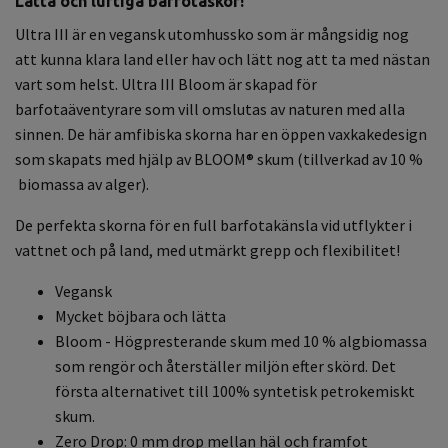
Lätta och luftiga barfotaskor!
Ultra III är en vegansk utomhussko som är mångsidig nog
att kunna klara land eller hav och lätt nog att ta med nästan
vart som helst. Ultra III Bloom är skapad för
barfotaäventyrare som vill omslutas av naturen med alla
sinnen. De här amfibiska skorna har en öppen vaxkakedesign
som skapats med hjälp av BLOOM® skum (tillverkad av 10 %
biomassa av alger).
De perfekta skorna för en full barfotakänsla vid utflykter i
vattnet och på land, med utmärkt grepp och flexibilitet!
Vegansk
Mycket böjbara och lätta
Bloom - Högpresterande skum med 10 % algbiomassa
som rengör och återställer miljön efter skörd. Det
första alternativet till 100% syntetisk petrokemiskt
skum.
Zero Drop: 0 mm drop mellan häl och framfot