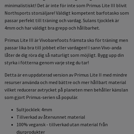
minimalistiskt! Det är inte för inte som Primus Lite III blivit
Northsports storsäljare! Väldigt kompetent barfotasko som
passar perfekt till träning och vardag. Sulans tjocklek är
4mm och har väldigt bra grepp och hållbarhet.
Primus Lite III är Vivobarefoots främsta sko för träning men
passar lika bra till jobbet eller vardagen! I sann Vivo-anda
låter de dig röra dig så naturligt som möjligt. Bygg upp din
styrka i fötterna genom varje steg du tar!
Detta är en uppdaterad version av Primus Lite II med mindre
resurser använda och med bättre och mer hållbart material
vilket reducerar avtrycket på planeten men behåller känslan
som gjort Primus-serien så populär.
Sultjocklek: 4mm
Tillverkad av återvunnet material
100% vegansk - tillverkad utan material från
djurprodukter