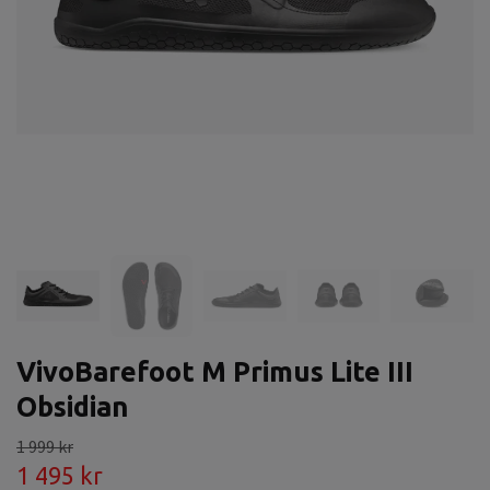
VivoBarefoot M Primus Lite III
Obsidian
1 999 kr
1 495 kr