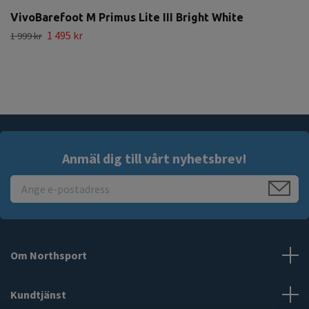
VivoBarefoot M Primus Lite III Bright White
1 495 kr
1 999 kr
Anmäl dig till vårt nyhetsbrev!
Om Northsport
Kundtjänst