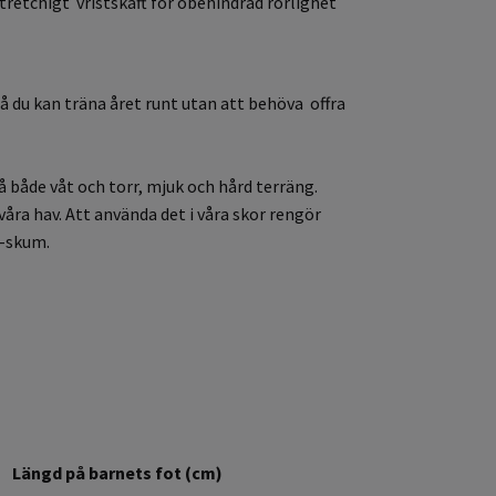
retchigt vristskaft för obehindrad rörlighet
å du kan träna året runt utan att behöva offra
både våt och torr, mjuk och hård terräng.
ra hav. Att använda det i våra skor rengör
A-skum.
Längd på barnets fot (cm)