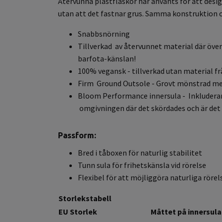
Återvunna plastflaskor har använts för att desi
utan att det fastnar grus. Samma konstruktion o
Snabbsnörning
Tillverkad av återvunnet material där över
barfota-känslan!
100% vegansk - tillverkad utan material f
Firm Ground Outsole - Grovt mönstrad med
Bloom Performance innersula - Inkluderar 
omgivningen där det skördades och är det 
Passform:
Bred i tåboxen för naturlig stabilitet
Tunn sula för frihetskänsla vid rörelse
Flexibel för att möjliggöra naturliga rör
Storlekstabell
EU Storlek
Måttet på innersula