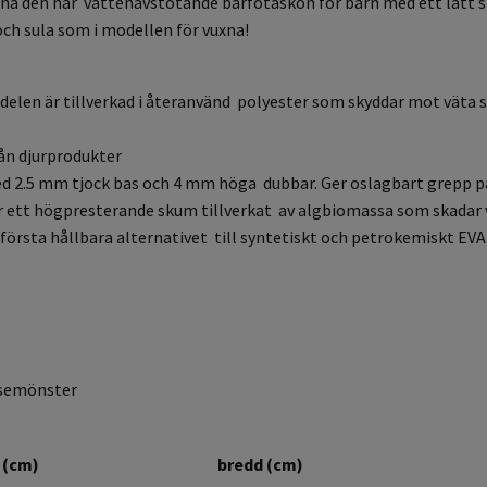
gna den här vattenavstötande barfotaskon för barn med ett lätt st
ch sula som i modellen för vuxna!
delen är tillverkad i återanvänd polyester som skyddar mot väta s
rån djurprodukter
 2.5 mm tjock bas och 4 mm höga dubbar. Ger oslagbart grepp på 
ett högpresterande skum tillverkat av algbiomassa som skadar vå
första hållbara alternativet till syntetiskt och petrokemiskt EV
elsemönster
 (cm)
bredd (cm)