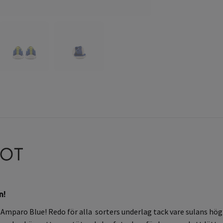
n!
G Amparo Blue! Redo för alla sorters underlag tack vare sulans hö