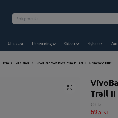
Alla skor
Utrustning
Skidor
Nyheter
Var
Hem
Alla skor
VivoBarefoot Kids Primus Trail II FG Amparo Blue
VivoBa
Trail 
995 kr
695 kr