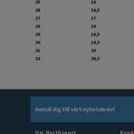
25
16
26
16,5
27
17
28
18
29
18,5
30
19,5
31
20
32
20,5
Anmäl dig till vårt nyhetsbrev!
Om Northsport
Kund