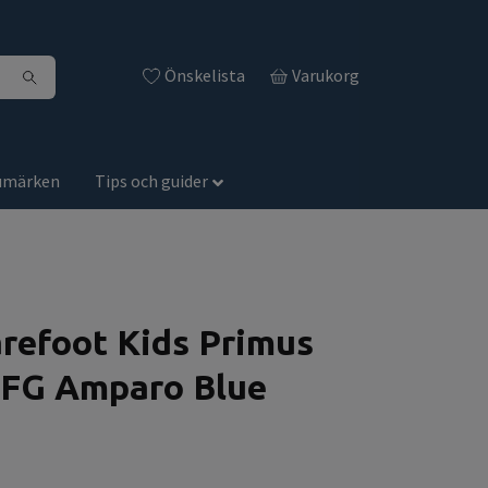
Önskelista
Varukorg
umärken
Tips och guider
refoot Kids Primus
II FG Amparo Blue