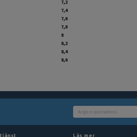
7,2
7,4
7,6
7,8
8
8,2
8,4
8,6
tjänst
Läs mer