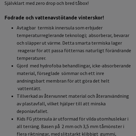
Självklart med zero drop och bred tåbox!
Fodrade och vattenavstötande vinterskor!
Avtagbar termisk innersula som erbjuder
temperaturreglerande teknologi; absorberar, bevarar
och släpper ut värme. Detta smarta termiska lager
reagerar för att passa fötternas naturligt förändrande
temperaturer.
Gjord med hydrofoba behandlingar, icke-absorberande
material, förseglade sömmar och ett inre
andningsbart membran för att göra det helt
vattentätt.
Tillverkad av återvunnet material och återanvändning
av plastavfall, vilket hjälper till att minska
deponiavfallet.
Kids FG yttersula är utformad för vilda utomhuslekar i
all terräng. Basen på 2 mm och 3,5 mm tåmönster i
flera riktningar, med slitstarkt klibbigt gummi,