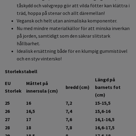
tåskydd och valvgrepp gör att vilda fötter kan klättra i
träd, hoppa på stenar och allt däremellan!
Vegansk och helt utan animaliska komponenter.
Nu med mindre materialkällor för att minska inverkan
på jorden, samtidigt som den säkrar slitstark
hållbarhet.
Idealisk ersättning både för en klumpig gummistövel
och en styv vintersko!
Storlekstabell
Längd på
EU
Måttet på
bredd (cm)
barnets fot
Storlek
innersula (cm)
(cm)
25
16
7,2
15-15,5
26
16,5
7,4
15,6-16
27
17
7,6
16,1-16,5
28
18
7,8
16,6-17,5
29
18,5
8
17,6-18