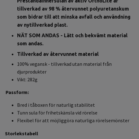
Prestandainnersulan av aktiv OrthoLite är
tillverkad av 98 % återvunnet polyuretanskum
som bidrar till att minska avfall och användning
av nytillverkad plast.
NÄT SOM ANDAS - Lätt och bekvämt material
som andas.
Tillverkad av återvunnet material
100% vegansk - tillverkad utan material från
djurprodukter
Vikt: 282g
Passform:
Bred i tåboxen för naturlig stabilitet
Tunn sula för frihetskänsla vid rörelse
Flexibel för att möjliggöra naturliga rörelsemönster
Storlekstabell