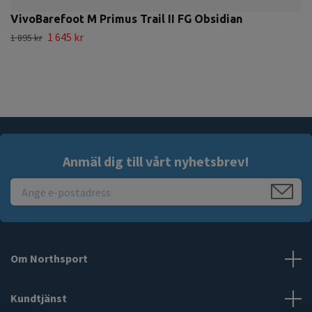
VivoBarefoot M Primus Trail II FG Obsidian
1 645 kr
1 895 kr
Anmäl dig till vårt nyhetsbrev!
Om Northsport
Kundtjänst