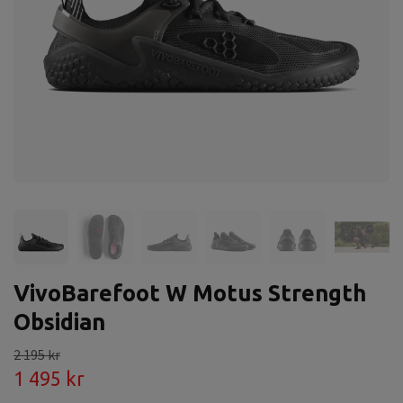
VivoBarefoot W Motus Strength
Obsidian
2 195 kr
1 495 kr