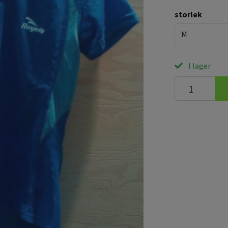
storlek
M
I lager