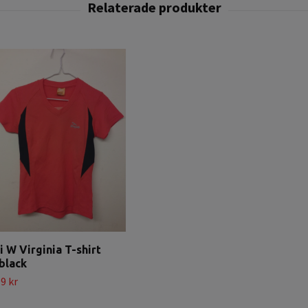
i W Virginia T-shirt
black
9 kr