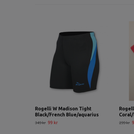
Rogelli W Madison Tight
Rogell
Black/French Blue/aquarius
Coral/
99 kr
9
349 kr
299 kr