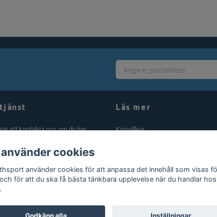
tjänst
Läs mer
nte att kontakta oss om du har
Köpvillkor
åga eller fundering. Vi svarar alltid
Kontakt
 använder cookies
bt vi kan! Maila oss på
Blogg
rthsport.se
thsport använder cookies för att anpassa det innehåll som visas fö
Gör en retur
 och för att du ska få bästa tänkbara upplevelse när du handlar hos
.
Godkänn alla
Inställningar