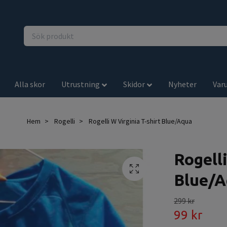
Alla skor
Utrustning
Skidor
Nyheter
Var
Hem
Rogelli
Rogelli W Virginia T-shirt Blue/Aqua
Rogelli
Blue/
299 kr
99 kr