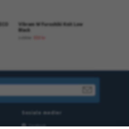
 ECO
Vibram W Furoshiki Knit Low
Black
650 kr
1 299 kr
Sosiale medier
Facebook