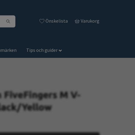
Önskelista
Varukorg
umärken
Tips och guider
 FiveFingers M V-
ack/Yellow