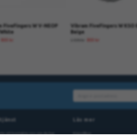
m FiveFingers W V-NEOP
Vibram FiveFingers W KSO
/White
Beige
800 kr
800 kr
1 599 kr
tjänst
Läs mer
nte att kontakta oss om du har
Köpvillkor