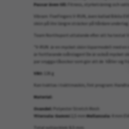
Passar även till:
Fitness, styrketräning och vat
Vibram FiveFingers V-RUN, även kallad Bikila EVO
skön på lite längre sträckor på hårdare underlag
Team Northsport uttalande efter att ha testat 
"V-RUN är en mycket skön löparmodell med en mj
är fortfarande svårslagen! De är också mycket sk
par snygga tåsockor som gör att de håller sig fr
Vikt:
126 g
Kan tvättas i tvättmaskin, fint program: Handtvät
Material:
Ovandel:
Polyester Stretch Mesh
Yttersula: Gummi
2,5 mm
Mellansula:
4 mm EVA
Total sultjocklek: 8,5 mm.