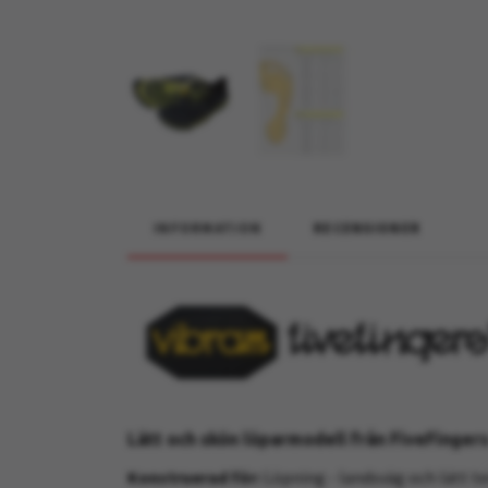
INFORMATION
RECENSIONER
Lätt och skön löparmodell från FiveFinger
Konstruerad för:
Löpning - landsväg och lätt t