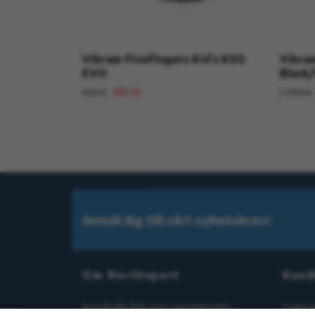
Vibram FiveFingers Kid's KSO
Vibra
EVO
Black
425 kr
849 kr
1 599 kr
Anmäl dig till vårt nyhetsbrev!
Om Northsport
Kund
Sportbutik från Jörn i Västerbotten,
Tveka i