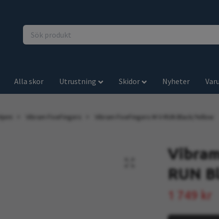
Alla skor
Utrustning
Skidor
Nyheter
Var
Hjem
Vibram FiveFingers
Vibram FiveFingers M V-RUN Black/Yellow
Vibram
RUN Bl
1 749 kr