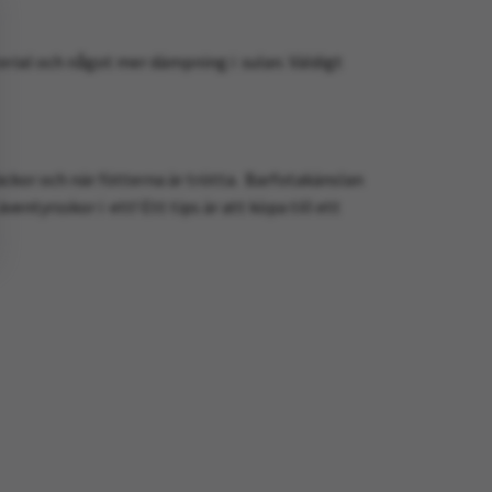
terial och något mer dämpning i sulan. Väldigt
ckor och när fötterna är trötta. Barfotakänslan
ntyrsskor i ett! Ett tips är att köpa till ett