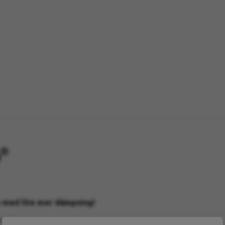
s med lite mer dämpning!
erräng