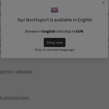
×
tensport
 2, är en uppdaterad lättare version av Bikila EVO. Lite andra ma
Yay! Northsport is available in English
. Materialet upp till är väldig mjukt och andas superbra.
V-RUN:
Browse in
English
and shop in
EUR
.
uk och följsam sula. Skön med lite mer dämpning på längre strä
Shop now
öna att använda som sneakers. Perfekta reseskor. Löparskor och äve
Stay in current language
äschare."
t/Ylle - lufttorkas.
, yttersula 2 mm