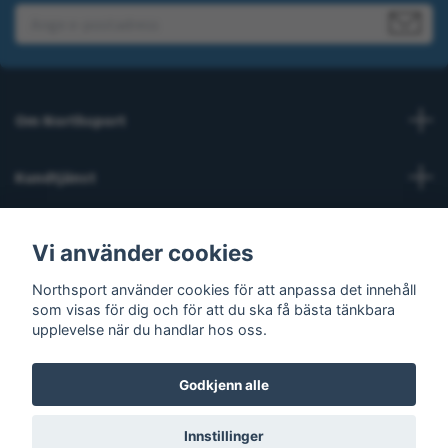
Om Northsport
Kundtjänst
Läs mer
Vi använder cookies
Northsport använder cookies för att anpassa det innehåll
Sosiale medier
som visas för dig och för att du ska få bästa tänkbara
upplevelse när du handlar hos oss.
Godkjenn alle
© 2026 Northsport
Innstillinger