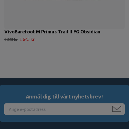
VivoBarefoot M Primus Trail II FG Obsidian
1 645 kr
1 895 kr
Anmäl dig till vårt nyhetsbrev!