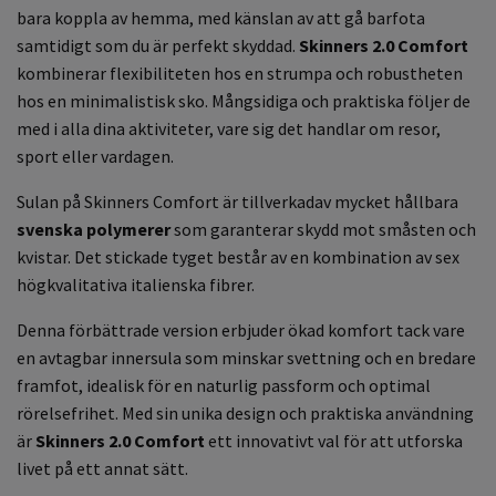
bara koppla av hemma, med känslan av att gå barfota
samtidigt som du är perfekt skyddad.
Skinners 2.0 Comfort
kombinerar flexibiliteten hos en strumpa och robustheten
hos en minimalistisk sko. Mångsidiga och praktiska följer de
med i alla dina aktiviteter, vare sig det handlar om resor,
sport eller vardagen.
Sulan på Skinners Comfort är tillverkadav mycket hållbara
svenska polymerer
som garanterar skydd mot småsten och
kvistar. Det stickade tyget består av en kombination av sex
högkvalitativa italienska fibrer.
Denna förbättrade version erbjuder ökad komfort tack vare
en avtagbar innersula som minskar svettning och en bredare
framfot, idealisk för en naturlig passform och optimal
rörelsefrihet. Med sin unika design och praktiska användning
är
Skinners 2.0 Comfort
ett innovativt val för att utforska
livet på ett annat sätt.