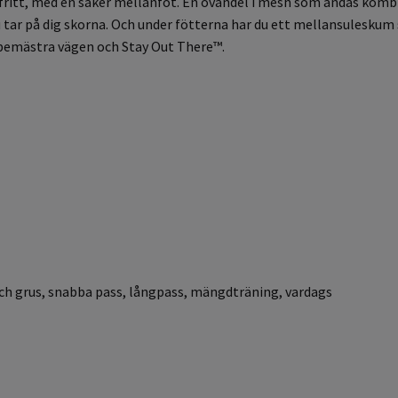
r fritt, med en säker mellanfot. En ovandel i mesh som andas komb
u tar på dig skorna. Och under fötterna har du ett mellansuleskum 
tt bemästra vägen och Stay Out There™.
h grus, snabba pass, långpass, mängdträning, vardags