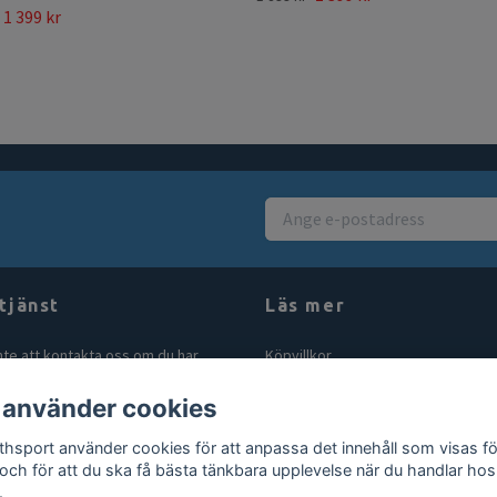
1 399 kr
tjänst
Läs mer
nte att kontakta oss om du har
Köpvillkor
åga eller fundering. Vi svarar alltid
Kontakt
 använder cookies
bt vi kan! Maila oss på
Blogg
rthsport.se
thsport använder cookies för att anpassa det innehåll som visas fö
Gör en retur
 och för att du ska få bästa tänkbara upplevelse när du handlar hos
.