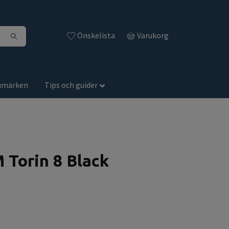
Önskelista
Varukorg
umärken
Tips och guider
M Torin 8 Black