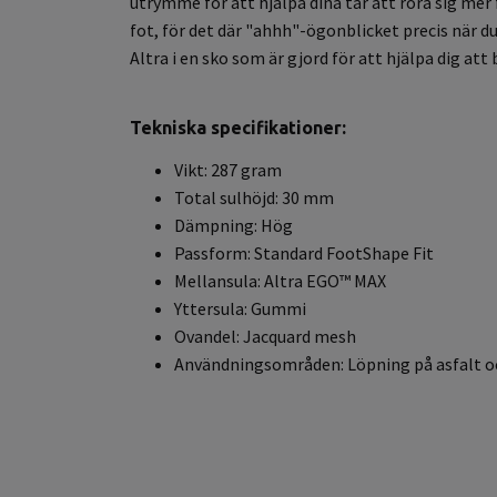
utrymme för att hjälpa dina tår att röra sig me
fot, för det där "ahhh"-ögonblicket precis när d
Altra i en sko som är gjord för att hjälpa dig a
Tekniska specifikationer:
Vikt: 287 gram
Total sulhöjd: 30 mm
Dämpning: Hög
Passform: Standard FootShape Fit
Mellansula: Altra EGO™ MAX
Yttersula: Gummi
Ovandel: Jacquard mesh
Användningsområden: Löpning på asfalt oc