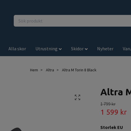
Alla skor
Utrustning
Skidor
Nyheter
Var
Hem
Altra
Altra M Torin 8 Black
Altra 
1 799 kr
1 599 kr
Storlek EU