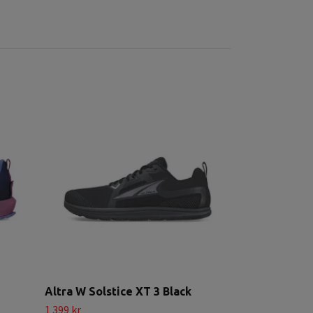
Altra Lone P
Black/Black
1 899 k
2 099 kr
Altra W Solstice XT 3 Black
1 399 kr