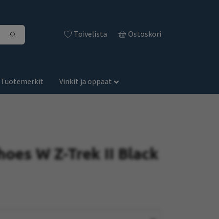
Toivelista
Ostoskori
Tuotemerkit
Vinkit ja oppaat
hoes W Z-Trek II Black