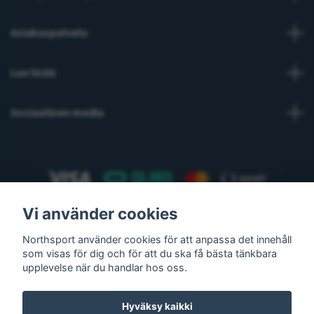
Asiakaspalvelu
Lue lisää
Sosiaalinen media
Vi använder cookies
© 2026 Northsport
Northsport använder cookies för att anpassa det innehåll
som visas för dig och för att du ska få bästa tänkbara
upplevelse när du handlar hos oss.
Hyväksy kaikki