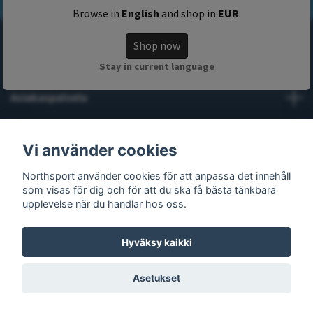
Browse in
English
and shop in
EUR
.
Shop now
Tietoja Northsportista
Stay in current language
Asiakaspalvelu
Lue lisää
Vi använder cookies
Northsport använder cookies för att anpassa det innehåll
Sosiaalinen media
som visas för dig och för att du ska få bästa tänkbara
upplevelse när du handlar hos oss.
Hyväksy kaikki
© 2026 Northsport
Asetukset