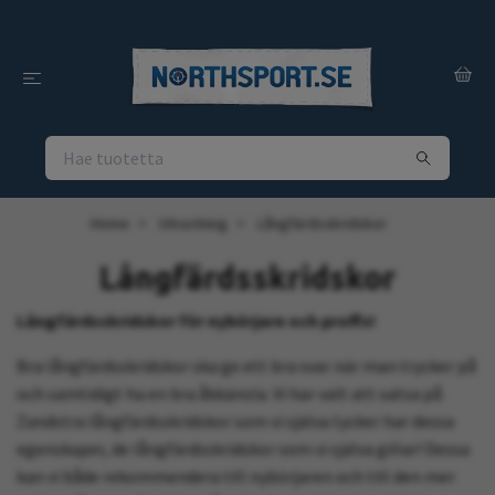
Home
Utrustning
Långfärdsskridskor
Långfärdsskridskor
Långfärdsskridskor för nybörjare och proffs!
Bra långfärdsskridskor ska ge ett bra svar när man trycker på
och samtidigt ha en bra åkkänsla. Vi har valt att satsa på
Zandstra långfärdsskridskor som vi själva tycker har dessa
egenskaper, de långfärdsskridskor som vi själva gillar! Dessa
kan vi både rekommendera till nybörjaren och till den mer